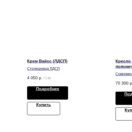
Крем Вайсс (ЛДСП)
Кресло
поясни
Столешница ЛДСП
6D(360)
Современ
белый)
4 050
р.
/
1 pc
высокой 
70 300
р
комфортн
Подробнее
выше уро
По
Ключевые
поддержк
Купить
движения
Куп
настройк
сетка — 
Настройк