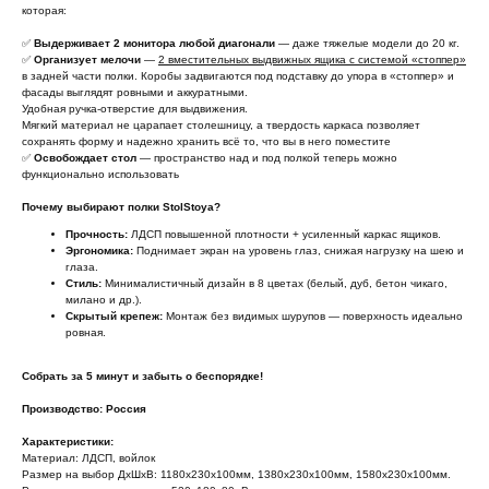
которая:
✅
Выдерживает 2 монитора любой диагонали
— даже тяжелые модели до 20 кг.
✅
Организует мелочи
—
2 вместительных выдвижных ящика с системой «стоппер»
в задней части полки. Коробы задвигаются под подставку до упора в «стоппер» и
фасады выглядят ровными и аккуратными.
Удобная ручка-отверстие для выдвижения.
Мягкий материал не царапает столешницу, а твердость каркаса позволяет
сохранять форму и надежно хранить всё то, что вы в него поместите
✅
Освобождает стол
— пространство над и под полкой теперь можно
функционально использовать
Почему выбирают полки StolStoya?
Прочность:
ЛДСП повышенной плотности + усиленный каркас ящиков.
Эргономика:
Поднимает экран на уровень глаз, снижая нагрузку на шею и
глаза.
Стиль:
Минималистичный дизайн в 8 цветах (белый, дуб, бетон чикаго,
милано и др.).
Скрытый крепеж:
Монтаж без видимых шурупов — поверхность идеально
ровная.
Собрать за 5 минут и забыть о беспорядке!
Производство: Россия
Характеристики:
Материал: ЛДСП, войлок
Размер на выбор ДхШхВ: 1180х230х100мм, 1380х230х100мм, 1580х230х100мм.