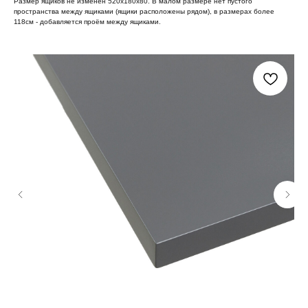
Размер ящиков не изменен 520х180х80. В малом размере нет пустого
пространства между ящиками (ящики расположены рядом), в размерах более
118см - добавляется проём между ящиками.