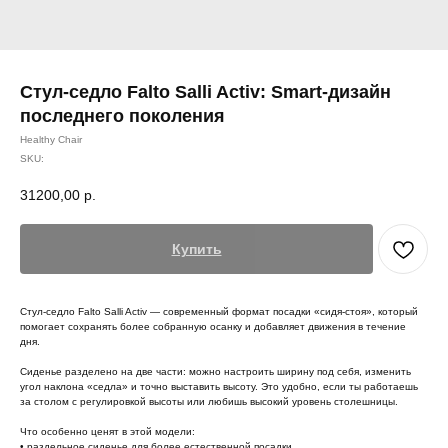
Стул-седло Falto Salli Activ: Smart-дизайн
последнего поколения
Healthy Chair
SKU:
31200,00
р.
Купить
Стул-седло Falto Salli Activ — современный формат посадки «сидя-стоя», который
помогает сохранять более собранную осанку и добавляет движения в течение
дня.
Сиденье разделено на две части: можно настроить ширину под себя, изменить
угол наклона «седла» и точно выставить высоту. Это удобно, если ты работаешь
за столом с регулировкой высоты или любишь высокий уровень столешницы.
Что особенно ценят в этой модели:
• раздельное сиденье для более естественной посадки