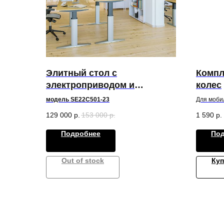
Элитный стол с
Компл
электроприводом и
колес
современным дизайном
модель SE22C501-23
Для моби
высоты
129 000
р.
153 000
р.
1 590
р.
Подробнее
По
Out of stock
Куп