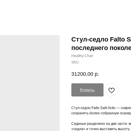
Стул-седло Falto S
последнего покол
Healthy Chair
SKU:
31200,00
р.
Купить
Стул-седло Falto Salli Activ — со
сохранять более собранную осанку
Сиденье разделено на две части: 
«седла» и точно выставить высоту.