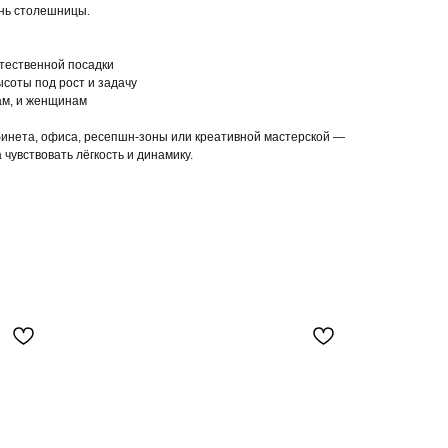
нь столешницы.
стественной посадки
ысоты под рост и задачу
ам, и женщинам
инета, офиса, ресепшн-зоны или креативной мастерской —
а чувствовать лёгкость и динамику.