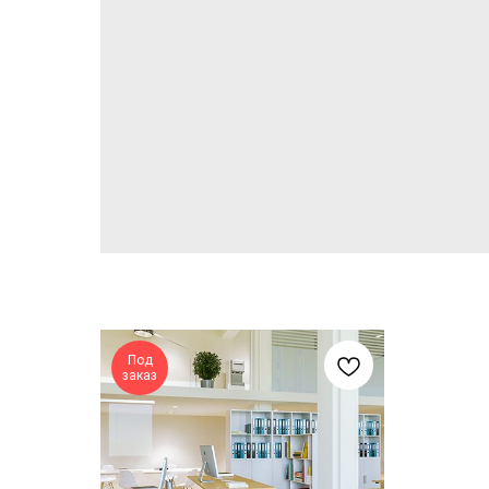
Под
заказ