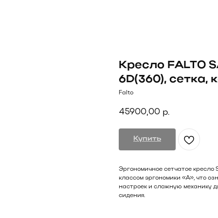
Кресло FALTO S
6D(360), сетка,
Falto
45900,00
р.
Купить
Эргономичное сетчатое кресло S
классом эргономики «А», что о
настроек и сложную механику д
сидения.