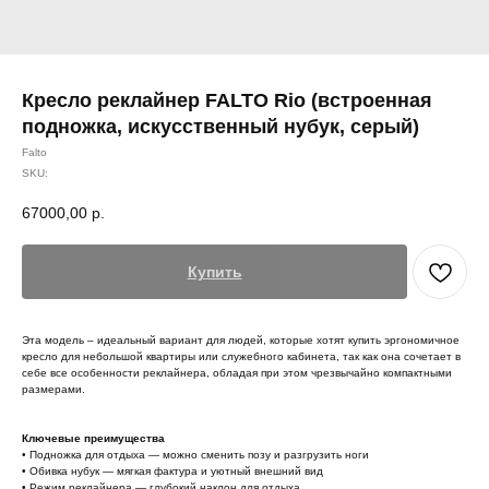
Кресло реклайнер FALTO Rio (встроенная
подножка, искусственный нубук, серый)
Falto
SKU:
67000,00
р.
Купить
Эта модель – идеальный вариант для людей, которые хотят купить эргономичное
кресло для небольшой квартиры или служебного кабинета, так как она сочетает в
себе все особенности реклайнера, обладая при этом чрезвычайно компактными
размерами.
Ключевые преимущества
• Подножка для отдыха — можно сменить позу и разгрузить ноги
• Обивка нубук — мягкая фактура и уютный внешний вид
• Режим реклайнера — глубокий наклон для отдыха