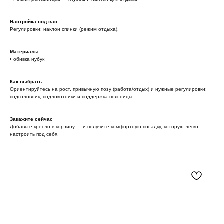
Настройка под вас
Регулировки: наклон спинки (режим отдыха).
Материалы
• обивка нубук
Как выбрать
Ориентируйтесь на рост, привычную позу (работа/отдых) и нужные регулировки:
подголовник, подлокотники и поддержка поясницы.
Закажите сейчас
Добавьте кресло в корзину — и получите комфортную посадку, которую легко
настроить под себя.