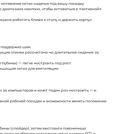
ка натяжения сетки сиденья под вашу посадку.
о диапазона наклона, чтобы оставаться в «активной»
а нужно работать ближе к столу и держать корпус
 поддержка шеи.
рукция спинки рассчитана на длительное сидение за
 глубины) — легче настроить под рост.
дышащая сетка для вентиляции.
ни за компьютером и хочет «один раз настроить — и
тивной рабочей посадки и возможности менять положение
убины (слайдер), затем выставьте поясничную