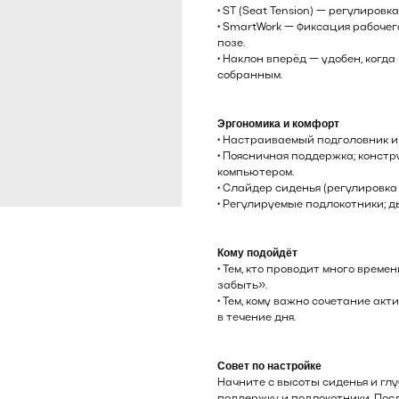
• ST (Seat Tension) — регулиров
• SmartWork — фиксация рабочег
позе.
• Наклон вперёд — удобен, когд
собранным.
Эргономика и комфорт
• Настраиваемый подголовник и
• Поясничная поддержка; конст
компьютером.
• Слайдер сиденья (регулировка
• Регулируемые подлокотники; 
Кому подойдёт
• Тем, кто проводит много време
забыть».
• Тем, кому важно сочетание ак
в течение дня.
Совет по настройке
Начните с высоты сиденья и гл