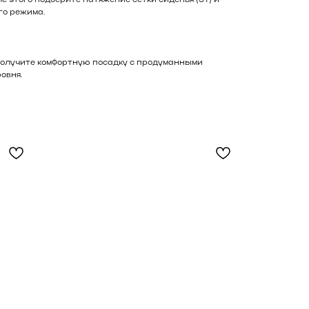
е этого подберите натяжение сетки сиденья (ST) и
го режима.
 получите комфортную посадку с продуманными
овня.