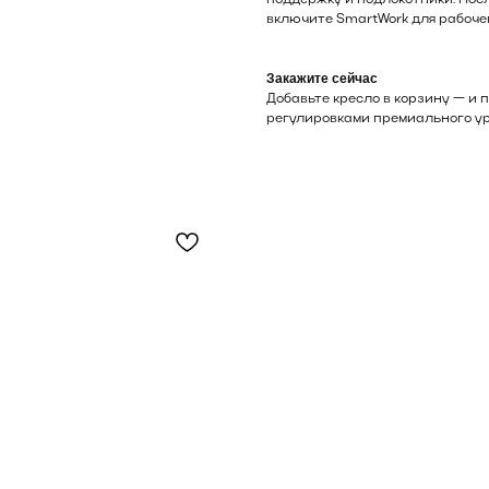
поддержку и подлокотники. Посл
включите SmartWork для рабоче
Закажите сейчас
Добавьте кресло в корзину — и
регулировками премиального ур