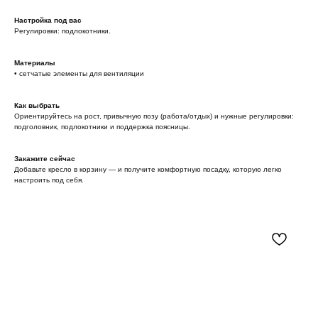
Настройка под вас
Регулировки: подлокотники.
Материалы
• сетчатые элементы для вентиляции
Как выбрать
Ориентируйтесь на рост, привычную позу (работа/отдых) и нужные регулировки:
подголовник, подлокотники и поддержка поясницы.
Закажите сейчас
Добавьте кресло в корзину — и получите комфортную посадку, которую легко
настроить под себя.