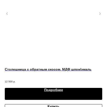
Столешница с обратным скосом, МДФ шпон/эмаль
Ма
Цве
12 500
р.
6 3
Подробнее
Купить