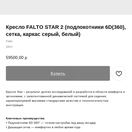
Кресло FALTO STAR 2 (подлокотники 6D(360),
сетка, каркас серый, белый)
Falto
SKU:
59500,00
р.
Купить
Кресло Star – результат долгих исследований и разработок в области комфорта и
эргономики, с запатентованной динамической системой для сидения,
характеризуемой высокими стандартами качества и технологичностью
конструкции.
Ключевые преимущества
• Подлокотники 6D 360° — точная настройка под вашу посадку
• Дышащая сетка — комфортно в любое время года