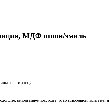
рация, МДФ шпон/эмаль
h
шницы на всю длину
дстолье, неподъемное подстолье, то во встроенном пульте нет 