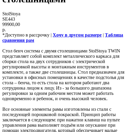
StolStoya
SE443
99900,00
р.
*Доступно в рассрочку |
Хочу в другом размере
|
Таблица
сравнения рам
Стол бенч система с двумя столешницами StolStoya TWIN
представляет собой комплект металлического каркаса для
сборки стола на двух сотрудников с электрической
регулировкой высоты и монтажным инструментов в
комплекте, а также две столешницы. Стол предназначен для
установки в офисных помещениях в качестве подстолья для
стола – бенча, то есть стола на котором работают два
сотрудника лицом к лицу. Из - за большого диапазона
регулировки за одним рабочим местом может работать
одновременно и ребенок, и очень высокий человек.
Все основные элементы рамы изготовлены из стали с
последующей порошковой покраской. Принцип работы
заключается в следующем: при нажатии клавиш на пульте
управления рама выполняет подъём или опускание при
помощи электродвигателя, который обеспечивает малые