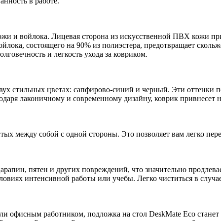
анность в работе.
жи и войлока. Лицевая сторона из искусственной ПВХ кожи при
ойлока, состоящего на 90% из полиэстера, предотвращает скол
олговечность и легкость ухода за ковриком.
вух стильных цветах: сапфирово-синий и черный. Эти оттенки по
даря лаконичному и современному дизайну, коврик привнесет н
итых между собой с одной стороны. Это позволяет вам легко пер
царапин, пятен и других повреждений, что значительно продлева
ловиях интенсивной работы или учебы. Легко чиститься в случа
 или офисным работником, подложка на стол DeskMate Eco стан