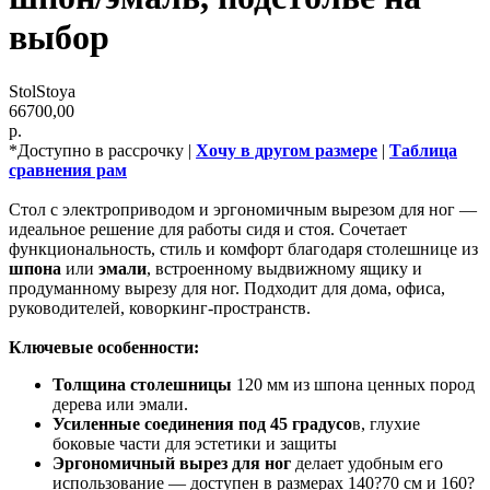
выбор
StolStoya
66700,00
р.
*Доступно в рассрочку |
Хочу в другом размере
|
Таблица
сравнения рам
Стол с электроприводом и эргономичным вырезом для ног —
идеальное решение для работы сидя и стоя. Сочетает
функциональность, стиль и комфорт благодаря столешнице из
шпона
или
эмали
, встроенному выдвижному ящику и
продуманному вырезу для ног. Подходит для дома, офиса,
руководителей, коворкинг-пространств.
Ключевые особенности:
Толщина столешницы
120 мм из шпона ценных пород
дерева или эмали.
Усиленные соединения под 45 градусо
в, глухие
боковые части для эстетики и защиты
Эргономичный вырез для ног
делает удобным его
использование — доступен в размерах 140?70 см и 160?