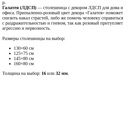
р.
Галатея (ЛДСП)
— столешница с декором ЛДСП для дома и
офиса. Припыленно-розовый цвет декора «Галатея» поможет
снизить накал страстей, либо же помочь человеку справиться
с раздражительностью и гневом, так как розовый притупляет
агрессию и нервозность.
Размеры столешницы на выбор:
130×60 см
125×75 см
145×80 см
160×80 см
Толщина на выбор:
16
или
32 мм
.