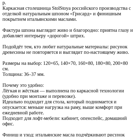
р.
Каркасная столешница StolStoya российского производства с
отделкой натуральным шпоном «Грисард» и финишным
покрытием итальянскими маслами.
Фактура шпона выглядит живо и благородно: приятна глазу и
добавляет интерьеру «дорогой» штрих.
Подойдёт тем, кто любит натуральные материалы: рисунок
древесины не повторяется и выглядит по‑настоящему живо.
Размеры на выбор: 120×65, 140×70, 160×80, 180×80, 200×80
см.
Толщина: 36–37 мм.
Почему это удобно:
Лёгкая и жёсткая — выполнена по каркасной технологии
(удобно при монтаже и перевозке).
Идеально подходит для стола, который поднимается и
опускается: меньше нагрузка на раму, выше комфорт при
ежедневной работе.
Подходит для лофт‑мебели: кабинет, опенспейс, домашний
офис.
Финиш и уход: итальянские масла подчёркивают рисунок