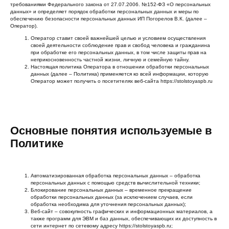
требованиями Федерального закона от 27.07.2006. №152-ФЗ «О персональных
данных» и определяет порядок обработки персональных данных и меры по
обеспечению безопасности персональных данных ИП Погорелов В.К. (далее –
Оператор).
Оператор ставит своей важнейшей целью и условием осуществления
своей деятельности соблюдение прав и свобод человека и гражданина
при обработке его персональных данных, в том числе защиты прав на
неприкосновенность частной жизни, личную и семейную тайну.
Настоящая политика Оператора в отношении обработки персональных
данных (далее – Политика) применяется ко всей информации, которую
Оператор может получить о посетителях веб-сайта https://stolstoyaspb.ru
Основные понятия используемые в
Политике
Автоматизированная обработка персональных данных – обработка
персональных данных с помощью средств вычислительной техники;
Блокирование персональных данных – временное прекращение
обработки персональных данных (за исключением случаев, если
обработка необходима для уточнения персональных данных);
Веб-сайт – совокупность графических и информационных материалов, а
также программ для ЭВМ и баз данных, обеспечивающих их доступность в
сети интернет по сетевому адресу https://stolstoyaspb.ru;