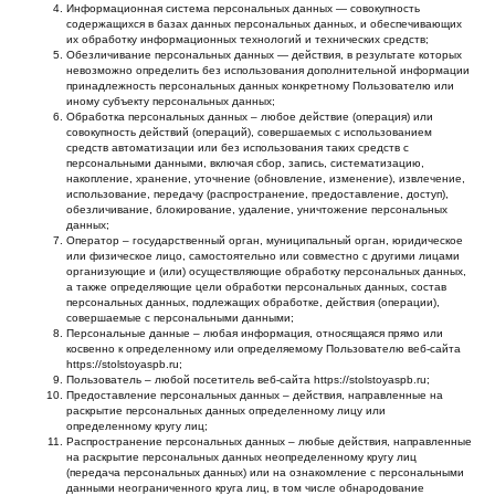
Информационная система персональных данных — совокупность
содержащихся в базах данных персональных данных, и обеспечивающих
их обработку информационных технологий и технических средств;
Обезличивание персональных данных — действия, в результате которых
невозможно определить без использования дополнительной информации
принадлежность персональных данных конкретному Пользователю или
иному субъекту персональных данных;
Обработка персональных данных – любое действие (операция) или
совокупность действий (операций), совершаемых с использованием
средств автоматизации или без использования таких средств с
персональными данными, включая сбор, запись, систематизацию,
накопление, хранение, уточнение (обновление, изменение), извлечение,
использование, передачу (распространение, предоставление, доступ),
обезличивание, блокирование, удаление, уничтожение персональных
данных;
Оператор – государственный орган, муниципальный орган, юридическое
или физическое лицо, самостоятельно или совместно с другими лицами
организующие и (или) осуществляющие обработку персональных данных,
а также определяющие цели обработки персональных данных, состав
персональных данных, подлежащих обработке, действия (операции),
совершаемые с персональными данными;
Персональные данные – любая информация, относящаяся прямо или
косвенно к определенному или определяемому Пользователю веб-сайта
https://stolstoyaspb.ru;
Пользователь – любой посетитель веб-сайта https://stolstoyaspb.ru;
Предоставление персональных данных – действия, направленные на
раскрытие персональных данных определенному лицу или
определенному кругу лиц;
Распространение персональных данных – любые действия, направленные
на раскрытие персональных данных неопределенному кругу лиц
(передача персональных данных) или на ознакомление с персональными
данными неограниченного круга лиц, в том числе обнародование