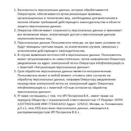
Безопасность персональных данных, которые обрабатываются
Оператором, обеспечивается путем реализации правовых,
организационных и технических мер, необходимых для выполнения в
полном объеме требований действующего законодательства в области
защиты персональных данных.
Оператор обеспечивает сохранность персональных данных и принимает
все возможные меры, исключающие доступ к персональным данным
неуполномоченных лиц.
Персональные данные Пользователя никогда, ни при каких условиях не
будут переданы третьим лицам, за исключением случаев, связанных с
исполнением действующего законодательства.
В случае выявления неточностей в персональных данных, Пользователь
может актуализировать их самостоятельно, путем направления Оператору
уведомление на адрес электронной почты Оператора info@stolstoyaspb.ru
с пометкой «Актуализация персональных данных».
Срок обработки персональных данных является неограниченным.
Пользователь может в любой момент отозвать свое согласие на
обработку персональных данных, направив Оператору уведомление
посредством электронной почты на электронный адрес Оператора
info@stolstoyaspb.ru с пометкой «Отзыв согласия на обработку
персональных данных».
Я также соглашаюсь с тем, что ИП Погорелов В.К.. имеет право на
передачу Обществу с ограниченной ответственностью «Т-Покупки» ОГРН
1237700231449 ИНН 7743414212 Адрес: 125212, Москва, ш. Головинское,
д.5 к.1, пом.193) всех моих персональных данных, имеющихся в
распоряжении/доступе ИП Погорелов В.К.».